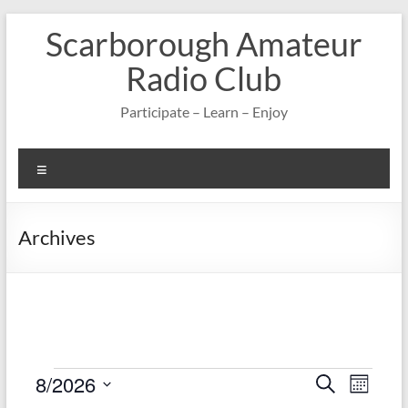
Skip
Scarborough Amateur
to
content
Radio Club
Participate – Learn – Enjoy
Menu
Archives
Events
8/2026
E
E
S
M
e
S